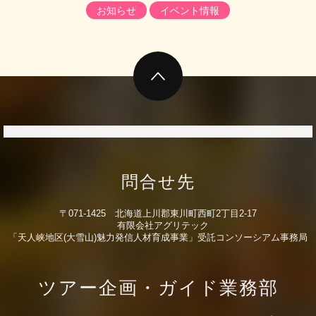
お知らせ
イベント情報
go page top
問合せ先
〒071-1425 北海道上川郡東川町西町2丁目2-17
有限会社アグリテック
「天人峡地区(大雪山)魅力発信人材育成事業」受託コンソーシアム事務局
ツアー企画・ガイド業務部