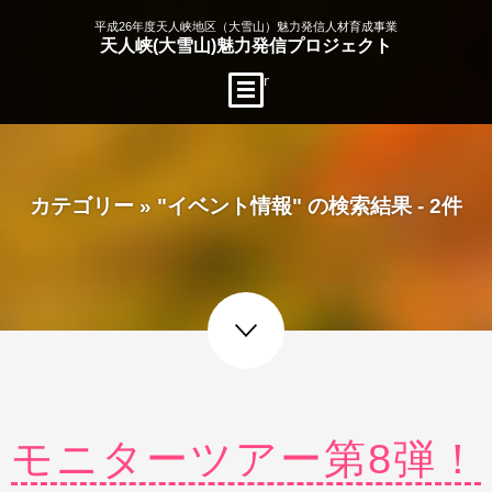
平成26年度天人峡地区（大雪山）魅力発信人材育成事業
天人峡(大雪山)魅力発信プロジェクト
menu open
カテゴリー » "イベント情報" の検索結果 - 2件
next post
モニターツアー第8弾！