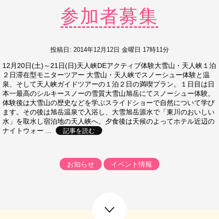
参加者募集
投稿日: 2014年12月12日 金曜日 17時11分
12月20日(土)～21日(日)天人峡DEアクティブ体験大雪山・天人峡１泊
２日滞在型モニターツアー 大雪山・天人峡でスノーシュー体験と温
泉、そして天人峡ガイドツアーの１泊２日の満喫プラン。１日目は日
本一最高のシルキースノーの雪質大雪山旭岳にてスノーシュー体験。
体験後は大雪山の歴史などを学ぶスライドショーで自然について学び
ます。その後は旭岳温泉で入浴し、大雪旭岳源水で「東川のおいしい
水」を取水し宿泊地の天人峡へ。夕食後は天候のよってホテル近辺の
ナイトウォー ...
記事を読む
お知らせ
イベント情報
next post