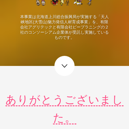
本事業は北海道上川総合振興局が実施する「天人
峡地区(大雪山)魅力発信人材育成事業」を、有限
会社アグリテックと有限会社ビープラニングの２
社のコンソーシアム企業体が受託し実施している
ものです。
next post
ありがとうございまし
た。