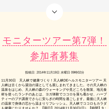
next post
モニターツアー第7弾！
参加者募集
投稿日: 2014年11月19日 水曜日 09時02分
11月30日 天人峡で健康づくり！天人峡DEヘルスモニターツアー 天
人峡は古くから湯治の湯としても親しまれてきました。その天人峡の
温泉をはじめ、天人峡の森のウォーキングや見どころを散策、地元食
材を使ったランチのあとは、ヨガ体験でココロを落ち着かせ、ハーブ
ティーのプチ講座でさらに安らぎの時間を過ごします。最後に天人峡
の温泉で身体の芯から温まりリフレッシュ。天人峡でココロもカラダ
も健康になりませんか？ 【期日】2014年11月30日(日）【時間】9：