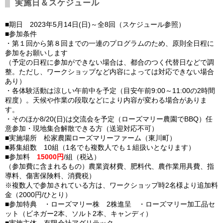
実施日＆スケジュール
■期日 2023年5月14日(日)～全8回（スケジュール参照）
■参加条件
・第１回から第８回までの一連のプログラムのため、原則全日程に
参加をお願いします
（予定の日程に参加ができない場合は、都合のつく代替日などで調
整。ただし、ワークショップなど内容によっては対応できない場合
あり）
・各体験活動は涼しい午前中を予定（目安午前9:00～11:00の2時間
程度）。天候や作業の段取などにより内容が変わる場合がありま
す。
・そのほか8/20(日)は交流会を予定（ローズマリー農園でBBQ）任
意参加・現地集合解散できる方（送迎対応不可）
■実施場所 松家農園ローズマリーファーム（東川町）
■募集組数 10組（1名でも複数人でも１組扱いとなります）
■参加料
15000円
/組（税込）
（参加費に含まれるもの）農業資材費、肥料代、農作業用具費、指
導料、傷害保険料、消費税）
※複数人で参加されている方は、ワークショップ時2名様より追加料
金（2000円/ひとり）
■参加特典 ・ローズマリー株 2株進呈 ・ローズマリー加工品セ
ット（ビネガー2本、ソルト2本、キャンディ）
■実施主体 有限会社アグリテック