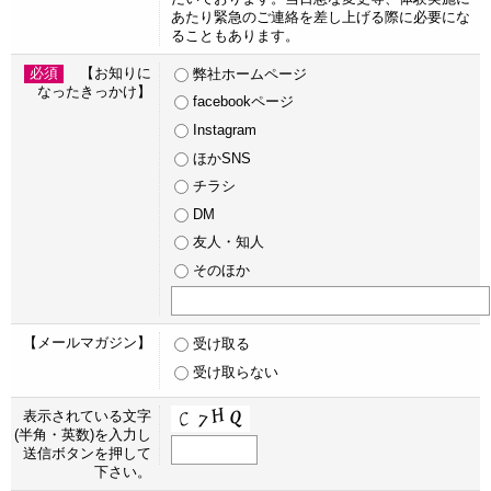
あたり緊急のご連絡を差し上げる際に必要にな
ることもあります。
必須
【お知りに
弊社ホームページ
なったきっかけ】
facebookページ
Instagram
ほかSNS
チラシ
DM
友人・知人
そのほか
【メールマガジン】
受け取る
受け取らない
表示されている文字
(半角・英数)を入力し
送信ボタンを押して
下さい。