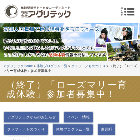
体験型観光トータルコーデ
m
アグリテックHome
>
体験プログラム一覧
>
クラフト／ものづくり
> （終了）「ローズ
マリー育成体験」参加者募集中！
（終了）「ローズマリー育
成体験」参加者募集中！
アグリテックからのお知らせ
イベント情報
クラフト／ものづくり
体験プログラム一覧
東川町