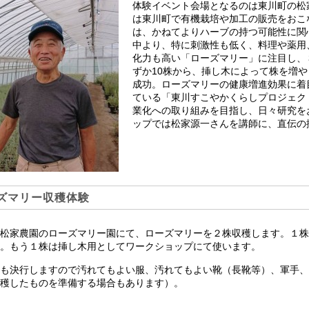
体験イベント会場となるのは東川町の松
は東川町で有機栽培や加工の販売をおこ
は、かねてよりハーブの持つ可能性に関
中より、特に刺激性も低く、料理や薬用
化力も高い「ローズマリー」に注目し、
ずか10株から、挿し木によって株を増や
成功。ローズマリーの健康増進効果に着
ている「東川すこやかくらしプロジェク
業化への取り組みを目指し、日々研究を
ップでは松家源一さんを講師に、直伝の
ズマリー収穫体験
松家農園のローズマリー園にて、ローズマリーを２株収穫します。１株
。もう１株は挿し木用としてワークショップにて使います。
も決行しますので汚れてもよい服、汚れてもよい靴（長靴等）、軍手、
穫したものを準備する場合もあります）。