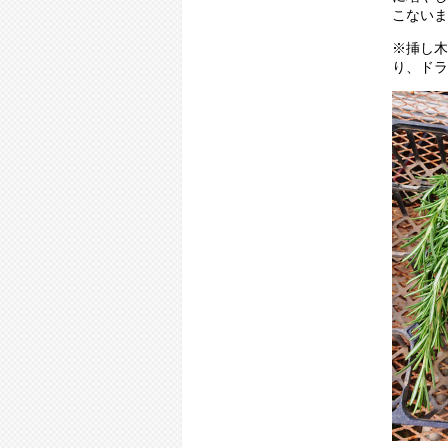
こないま
※挿し木
り、ドラ