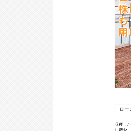
ロー
収穫した
に増やし