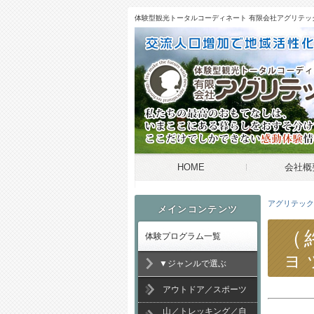
体験型観光トータルコーディネート 有限会社アグリテッ
HOME
会社概
アグリテック
メインコンテンツ
流人口増加で地域活性化をプロデュ
（
体験プログラム一覧
ョ
▼ジャンルで選ぶ
アウトドア／スポーツ
山／トレッキング／自