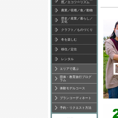
然／エコツーリズム
でしかできない感動体験情報を発信
農業／収穫／食／動物
歴史／産業／暮らし／
文化
クラフト／ものづくり
冬を楽しむ
移住／定住
レンタル
エリアで選ぶ
団体・教育旅行プログ
ラム
体験モデルコース
プランコーディネート
予約・リクエスト方法