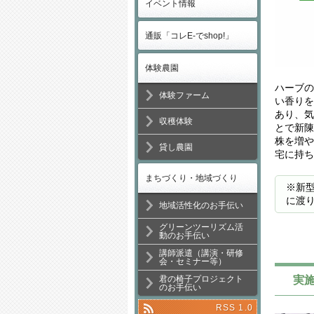
イベント情報
通販「コレE-でshop!」
体験農園
ハーブの
体験ファーム
い香りを
あり、気
収穫体験
とで新陳
株を増や
貸し農園
宅に持ち
まちづくり・地域づくり
※新型
に渡
地域活性化のお手伝い
グリーンツーリズム活
動のお手伝い
講師派遣（講演・研修
会・セミナー等）
実施
君の椅子プロジェクト
のお手伝い
RSS 1.0