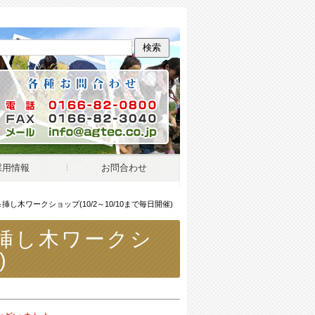
交
採用情報
お問合わせ
し木ワークショップ(10/2～10/10まで毎日開催)
をおすそ分けすることです。ここだけ
挿し木ワークシ
)