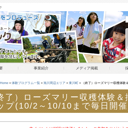
ク
要
事業紹介
メディア掲載
Home
>
体験プログラム一覧
>
旭川周辺エリア
>
東川町
> （終了）ローズマリー収穫体験＆挿
ース | 私たちの最高のおもてなしは、いまここにある暮らし
終了）ローズマリー収穫体験＆
ップ(10/2～10/10まで毎日開催