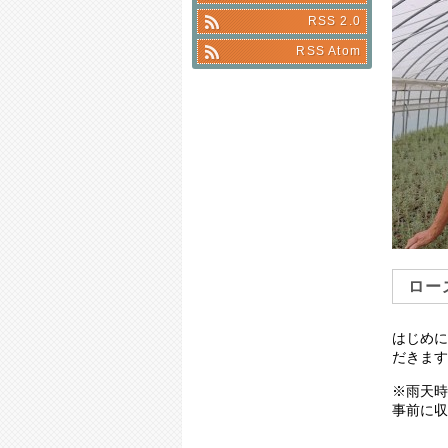
RSS 2.0
RSS Atom
ロー
はじめに
だきます
※雨天時
事前に収