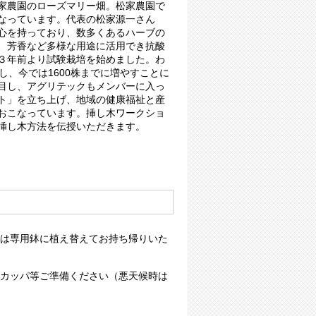
家農園のローズマリー畑。松家農園で
なっています。代表の松家源一さん
心を持っており、数多くあるハーブの
、芳香など多様な用途に活用でき抗酸
３年前より試験栽培を始めました。わ
し、今では1600株までに増やすことに
目し、アグリテックもメンバーに入っ
ト」を立ち上げ、地域の健康福祉と産
おこなっています。挿し木ワークショ
挿し木方法を伝授いただきます。
は専用鉢に植え替えてお持ち帰りいた
カッパ等ご準備ください（悪天候時は