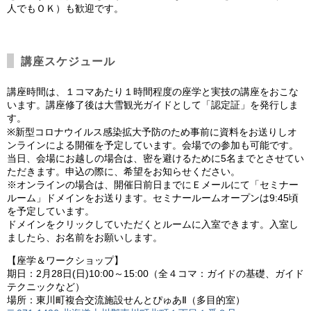
人でもＯＫ）も歓迎です。
講座スケジュール
講座時間は、１コマあたり１時間程度の座学と実技の講座をおこな
います。講座修了後は大雪観光ガイドとして「認定証」を発行しま
す。
※新型コロナウイルス感染拡大予防のため事前に資料をお送りしオ
ンラインによる開催を予定しています。会場での参加も可能です。
当日、会場にお越しの場合は、密を避けるために5名までとさせてい
ただきます。申込の際に、希望をお知らせください。
※オンラインの場合は、開催日前日までにＥメールにて「セミナー
ルーム」ドメインをお送ります。セミナールームオープンは9:45頃
を予定しています。
ドメインをクリックしていただくとルームに入室できます。入室し
ましたら、お名前をお願いします。
【座学＆ワークショップ】
期日：2月28日(日)10:00～15:00（全４コマ：ガイドの基礎、ガイド
テクニックなど）
場所：東川町複合交流施設せんとぴゅあⅡ（多目的室）