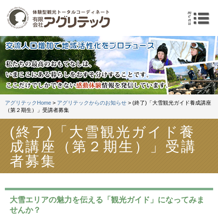
体験型観光トータルコーデ
m
アグリテックHome
>
アグリテックからのお知らせ
> (終了)「大雪観光ガイド養成講座
（第２期生）」受講者募集
(終了)「大雪観光ガイド養
成講座（第２期生）」受講
者募集
大雪エリアの魅力を伝える「観光ガイド」になってみま
せんか？