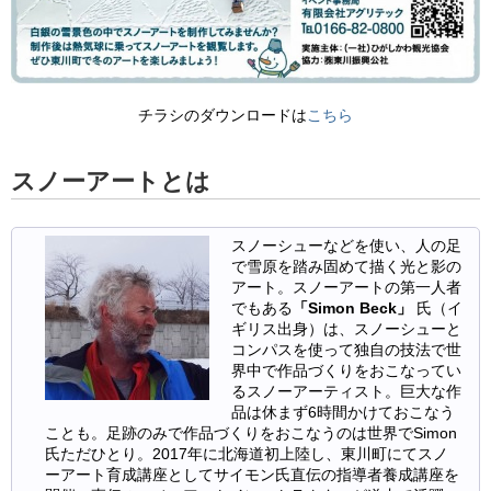
チラシのダウンロードは
こちら
スノーアートとは
スノーシューなどを使い、人の足
で雪原を踏み固めて描く光と影の
アート。スノーアートの第一人者
でもある
「Simon Beck」
氏（イ
ギリス出身）は、スノーシューと
コンパスを使って独自の技法で世
界中で作品づくりをおこなってい
るスノーアーティスト。巨大な作
品は休まず6時間かけておこなう
ことも。足跡のみで作品づくりをおこなうのは世界でSimon
氏ただひとり。2017年に北海道初上陸し、東川町にてスノ
ーアート育成講座としてサイモン氏直伝の指導者養成講座を