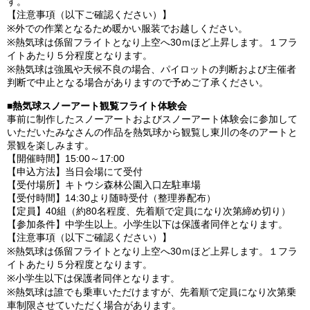
す。
【注意事項（以下ご確認ください）】
※外での作業となるため暖かい服装でお越しください。
※熱気球は係留フライトとなり上空へ30ｍほど上昇します。１フラ
イトあたり５分程度となります。
※熱気球は強風や天候不良の場合、パイロットの判断および主催者
判断で中止となる場合がありますので予めご了承ください。
■熱気球スノーアート観覧フライト体験会
事前に制作したスノーアートおよびスノーアート体験会に参加して
いただいたみなさんの作品を熱気球から観覧し東川の冬のアートと
景観を楽しみます。
【開催時間】15:00～17:00
【申込方法】当日会場にて受付
【受付場所】キトウシ森林公園入口左駐車場
【受付時間】14:30より随時受付（整理券配布）
【定員】40組（約80名程度、先着順で定員になり次第締め切り）
【参加条件】中学生以上。小学生以下は保護者同伴となります。
【注意事項（以下ご確認ください）】
※熱気球は係留フライトとなり上空へ30ｍほど上昇します。１フラ
イトあたり５分程度となります。
※小学生以下は保護者同伴となります。
※熱気球は誰でも乗車いただけますが、先着順で定員になり次第乗
車制限させていただく場合があります。