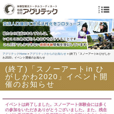
体験型観光トータルコーデ
m
アグリテックHome
>
アグリテックからのお知らせ
> (終了)「スノーアートin ひがしか
わ2020」イベント開催のお知らせ
(終了)「スノーアートin ひ
がしかわ2020」イベント開
催のお知らせ
イベントは終了しました。スノーアート体験会には多く
の参加をいただきありがとうございました。また、残念