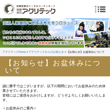
体験型観光トータルコーデ
m
アグリテックHome
>
アグリテックからのお知らせ
> 【お知らせ】お盆休みについて
【お知らせ】お盆休みにつ
いて
誠に勝手ではございますが、以下の期間においてお盆休みのため休
業させていただきます。
皆様にはご迷惑をおかけしますが、どうぞよろしくお願いいたしま
す。
＜お盆休みのご案内＞