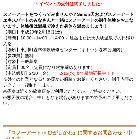
～イベントの受付は終了しました～
スノーアートをつくってみませんか？Simon氏およびスノーアート
エキスパートのみなさんと一緒にスノーアートの制作体験をおこな
います。体験後は温泉で冷えた身体を温めましょう！
【期日】平成29年2月18日(土)
【時間】10:00～14:00 ／14:00～ 旭岳または天人峡温泉での日帰り
入浴
【場所】東川町森林体験研修センター（キトウシ森林公園内）
【参加費】無料
【対象】一般募集
【定員】30名（定員になり次第締め切ります）
【申込締切】2/10（金）
→ 2/15(水)まで締切延長中！！
※外での作業となるため暖かい服装でお越しください。制作内容の
レクチャー後制作します。
※昼食は近くの飲食店をご利用いただくか、ご持参ください。
※悪天候の場合、中止となる場合がありますので予めご了承くださ
い。
「スノーアート in ひがしかわ」に関するお問合わせ・申