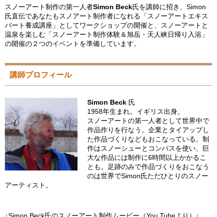
スノーアート制作の第一人者
Simon Beck
氏を講師に招き、Simon
氏直伝であなたもスノアート制作者になれる「スノーアートエキス
パート養成講座」としてワークショップの開催と、スノーアートと
温泉を楽しむ「スノーアート制作体験＆旭岳・天人峡日帰り入浴」
の開催の２つのイベントを準備しています。
講師プロフィール
Simon Beck
氏
1958年生まれ。イギリス出身。
スノーアートの第一人者として世界中で
作品作りを行なう。企業とタイアップし
た作品づくりなどもおこなっている。制
作はスノーシューとコンパスを使い、巨
大な作品には制作に6時間以上かかるこ
とも。足跡のみで作品づくりをおこなう
のは世界でSimon氏ただひとりのスノー
アーティスト。
↓Simon Beck氏のスノーアート制作ムービー（You Tubeより）↓