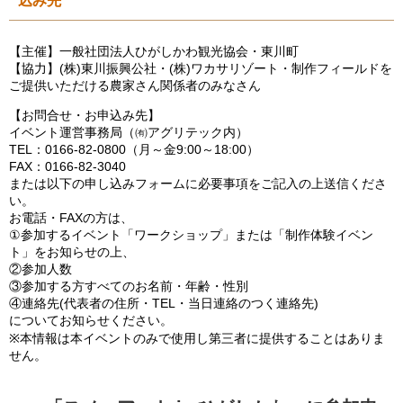
込み先
【主催】一般社団法人ひがしかわ観光協会・東川町
【協力】(株)東川振興公社・(株)ワカサリゾート・制作フィールドを
ご提供いただける農家さん関係者のみなさん
【お問合せ・お申込み先】
イベント運営事務局（㈲アグリテック内）
TEL：0166-82-0800（月～金9:00～18:00）
FAX：0166-82-3040
または以下の申し込みフォームに必要事項をご記入の上送信くださ
い。
お電話・FAXの方は、
①参加するイベント「ワークショップ」または「制作体験イベン
ト」をお知らせの上、
②参加人数
③参加する方すべてのお名前・年齢・性別
④連絡先(代表者の住所・TEL・当日連絡のつく連絡先)
についてお知らせください。
※本情報は本イベントのみで使用し第三者に提供することはありま
せん。