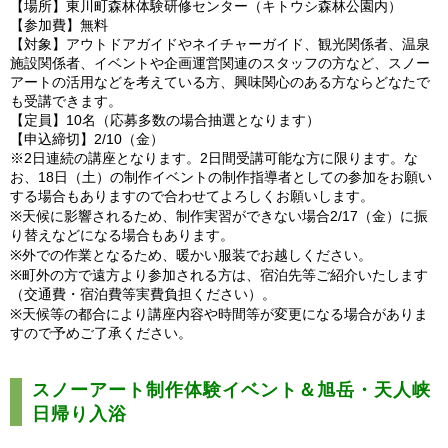
【場所】東川町森林体験研修センター（キトウシ森林公園内）
【参加費】無料
【対象】アウトドアガイドやネイチャーガイド、観光関係者、温泉
施設関係者、イベントや企画運営関連のスタッフの方など、スノー
アートの活用などを考えている方、興味関心のある方ならどなたで
も受講できます。
【定員】10名（応募多数の場合抽選となります）
【申込締切】2/10（金）
※2日連続の講座となります。2日間受講可能な方に限ります。な
お、18日（土）の制作イベントの制作指導者としての参加をお願い
する場合もありますので合わせてよろしくお願いします。
※天候に影響されるため、制作実習ができない場合2/17（金）に振
り替えなどになる場合もあります。
※外での作業となるため、暖かい服装でお越しください。
※町外の方で遠方より参加される方は、宿泊先等ご紹介いたします
（交通費・宿泊費等実費負担ください）。
※天候等の都合により講座内容や時間等が変更になる場合がありま
すので予めご了承ください。
スノーアート制作体験イベント＆旭岳・天人峡
日帰り入浴