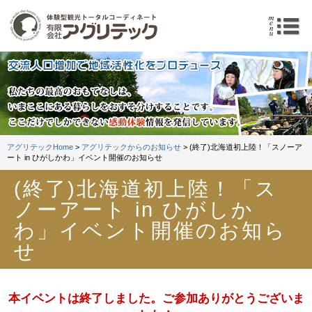
体験型観光トータルコーデ
m
アグリテックHome
>
アグリテックからのお知らせ
> (終了)北海道初上陸！「スノーア
ート in ひがしかわ」イベント開催のお知らせ
(終了)北海道初上陸！「ス
ノーアート in ひがしか
わ」イベント開催のお知ら
せ
本イベントは終了しました。ご参加ありがとうございま