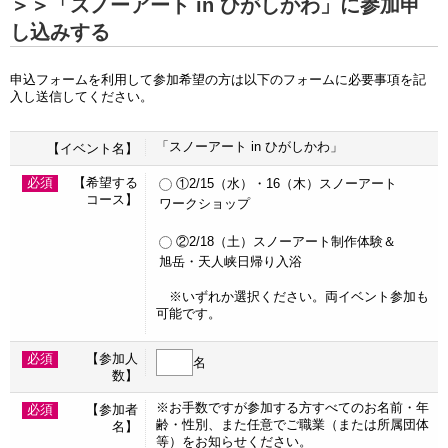
＞＞「スノーアート in ひがしかわ」に参加申
し込みする
申込フォームを利用して参加希望の方は以下のフォームに必要事項を記
入し送信してください。
「スノーアート in ひがしかわ」
【イベント名】
必須
【希望する
①2/15（水）・16（木）スノーアート
コース】
ワークショップ
②2/18（土）スノーアート制作体験＆
旭岳・天人峡日帰り入浴
※いずれか選択ください。両イベント参加も
可能です。
必須
【参加人
名
数】
※お手数ですが参加する方すべてのお名前・年
必須
【参加者
齢・性別、また任意でご職業（または所属団体
名】
等）をお知らせください。