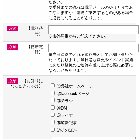
ださい。
※受付までの流れは電子メールのやりとりでお
こないますが、別途ご案内するものがある場合
に必要になることがあります。
必須
【電話番
号】
※市外局番からご記入ください。
必須
【携帯電
話】
※当日連絡のとれる連絡先としてお知らせいた
だいております。当日急な変更やイベント実施
にあたり緊急のご連絡を差し上げる際に必要に
なることもあります。
必須
【お知りに
なったきっかけ】
①弊社ホームページ
②facebookページ
③チラシ
④DM
⑤ライナー
⑥道新記事
⑦そのほか