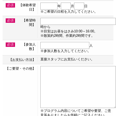
必須
【体験希望
年
月
日
日】
※ご希望の日程を入力してください。
必須
【希望時
間】
時から
※目安はお昼をはさみ10:00～16:00。
※散策約2時間、作業約2時間です。
必須
【参加人
人
数】
※参加人数を入力してください。
直接スタッフにお支払いください。
【お支払い方法】
【ご要望・その他】
※プログラム内容についてご希望や要望、ご意
見等ありましたらお気軽にご記入ください。