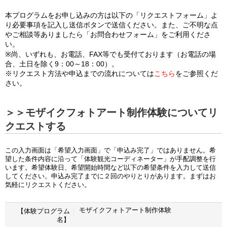
本プログラムをお申し込みの方は以下の「リクエストフォーム」よ
り必要事項を記入し送信ボタンで送信ください。また、ご不明な点
やご相談等ありましたら「お問合わせフォーム」をご利用くださ
い。
※尚、いずれも、お電話、FAX等でも受付ております（お電話の場
合、土日を除く9：00～18：00）。
※リクエスト方法や申込までの流れについては
こちら
をご参照くだ
さい。
＞＞モザイクフォトアート制作体験についてリ
クエストする
この入力画面は「希望入力画面」で「申込み完了」ではありません。希
望した条件内容に沿って「体験観光コーディネーター」が手配調整を行
います。希望体験日、希望開始時間など以下の希望条件を入力して送信
してください。申込み完了までに２回のやりとりがあります。まずはお
気軽にリクエストください。
モザイクフォトアート制作体験
【体験プログラム
名】