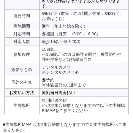
※できた作品はそのままお持ち帰りできま
す。
約5時間（散策：約2時間／作業：約2時間、
所要時間
お昼はさむ）
実施期間
通年（年末年始を除く）
対応時間
要相談（目安：10:00～16:00）
対応人数
最少10名～最大20名
18歳以上
参加条件
※18歳以下の方は保護者同伴、教育旅行や
課外授業などは指導者同伴
デジタルカメラ
必要なもの
※レンタルカメラ有
要予約
予約の有無
※
体験当日の1週間まで
お支払い方法
原則当日現金払い
東川町道の駅
実施場所
※現地集合解散となりますので以下の実施場
所MAPをご参照ください
■実施場所MAP（現地集合解散となりますので直接実施場所へご集
合ください）