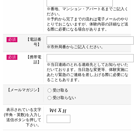
※番地、マンション・アパート名までご記入く
ださい。
※予約から完了までの流れは電子メールのやり
とりでおこないますが、体験内容の詳細など送
る際に必要になる場合があります。
必須
【電話番
号】
※市外局番からご記入ください。
必須
【携帯電
話】
※当日連絡のとれる連絡先としてお知らせいた
だいております。当日急な変更等、体験実施に
あたり緊急のご連絡を差し上げる際に必要にな
ることもあります。
【メールマガジン】
受け取る
受け取らない
表示されている文字
(半角・英数)を入力し
送信ボタンを押して
下さい。