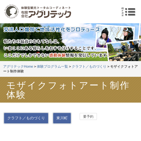
体験型観光トータルコーデ
m
アグリテックHome
>
体験プログラム一覧
>
クラフト／ものづくり
> モザイクフォトア
ート制作体験
モザイクフォトアート制作
体験
要予約
クラフト／ものづくり
東川町