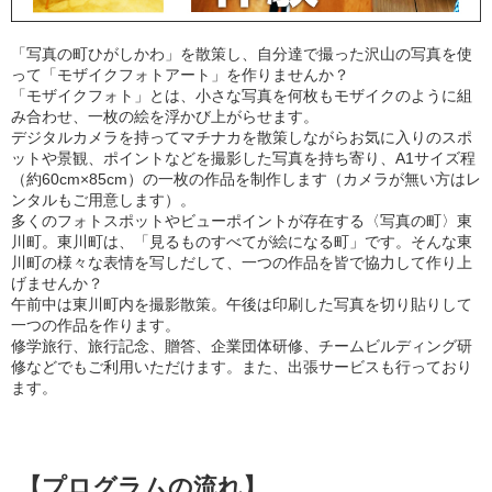
「写真の町ひがしかわ」を散策し、自分達で撮った沢山の写真を使
って「モザイクフォトアート」を作りませんか？
「モザイクフォト」とは、小さな写真を何枚もモザイクのように組
み合わせ、一枚の絵を浮かび上がらせます。
デジタルカメラを持ってマチナカを散策しながらお気に入りのスポ
ットや景観、ポイントなどを撮影した写真を持ち寄り、A1サイズ程
（約60cm×85cm）の一枚の作品を制作します（カメラが無い方はレ
ンタルもご用意します）。
多くのフォトスポットやビューポイントが存在する〈写真の町〉東
川町。東川町は、「見るものすべてが絵になる町」です。そんな東
川町の様々な表情を写しだして、一つの作品を皆で協力して作り上
げませんか？
午前中は東川町内を撮影散策。午後は印刷した写真を切り貼りして
一つの作品を作ります。
修学旅行、旅行記念、贈答、企業団体研修、チームビルディング研
修などでもご利用いただけます。また、出張サービスも行っており
ます。
【プログラムの流れ】