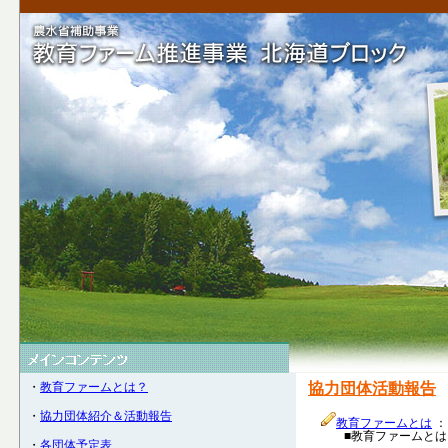
・
教育ファームとは？
協力団体活動報告
・
協力団体紹介＆活動報告
教育ファームとは
：
■教育ファームとは 
・
各団体予定表