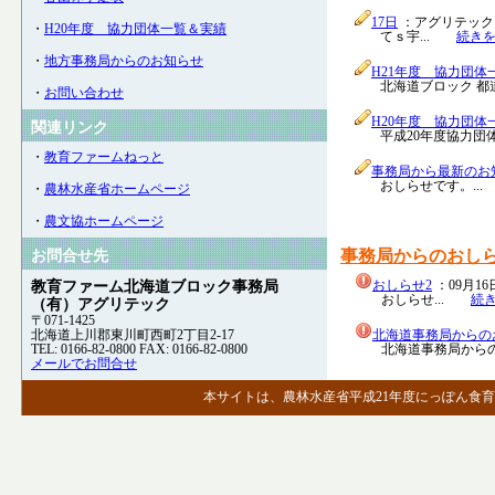
17日
：アグリテック 
・
H20年度 協力団体一覧＆実績
てｓ宇...
続き
・
地方事務局からのお知らせ
H21年度 協力団体
北海道ブロック 都道府
・
お問い合わせ
H20年度 協力団体
関連リンク
平成20年度協力団体情
・
教育ファームねっと
事務局から最新のお
おしらせです。..
・
農林水産省ホームページ
・
農文協ホームページ
事務局からのおし
お問合せ先
おしらせ2
：09月16
教育ファーム北海道ブロック事務局
おしらせ...
続
（有）アグリテック
〒071-1425
北海道上川郡東川町西町2丁目2-17
北海道事務局からの
TEL: 0166-82-0800 FAX: 0166-82-0800
北海道事務局からのお
メールでお問合せ
本サイトは、農林水産省平成21年度にっぽん食