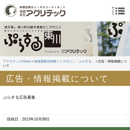
地域発観光情報ミニマガジ
m
アグリテックHome
>
地域発観光情報ミニマガジン「ぷらする」
> 広告・情報掲載につ
いて
広告・情報掲載について
ぷらする広告募集
投稿日：2013年10月08日