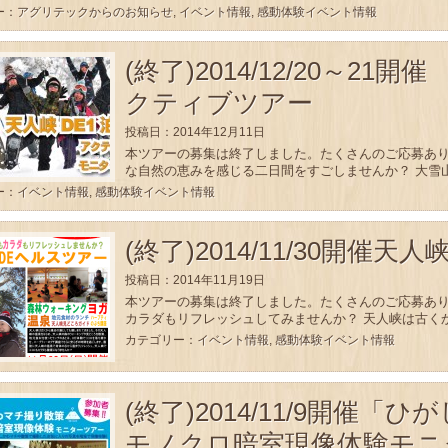
ー：
アグリテックからのお知らせ
,
イベント情報
,
感動体験イベント情報
(終了)2014/12/20～21
クティブツアー
投稿日：2014年12月11日
本ツアーの募集は終了しました。たくさんのご応募あり
な自然の恵みを感じる二日間をすごしませんか？ 大雪山
ー：
イベント情報
,
感動体験イベント情報
(終了)2014/11/30開催
投稿日：2014年11月19日
本ツアーの募集は終了しました。たくさんのご応募あり
カラダもリフレッシュしてみませんか？ 天人峡は古くか
カテゴリー：
イベント情報
,
感動体験イベント情報
(終了)2014/11/9開催
モノクロ暗室現像体験モニ