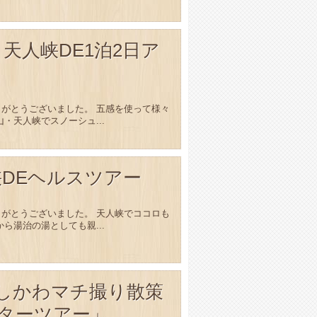
開催 天人峡DE1泊2日ア
がとうございました。 五感を使って様々
・天人峡でスノーシュ...
天人峡DEヘルスツアー
がとうございました。 天人峡でココロも
ら湯治の湯としても親...
「ひがしかわマチ撮り散策
ターツアー」