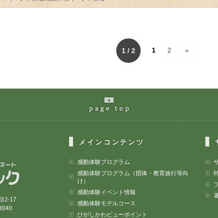
1
2
»
1 / 2
page
の最上部へ
は
メインコンテンツ
体験観光トータルコーディネート 有限会社アグリテック
感動体験プログラム
感動体験プログラム（団体・教育旅行等向
け）
感動体験イベント情報
2-17
感動体験モデルコース
3040
ひがしかわビューポイント