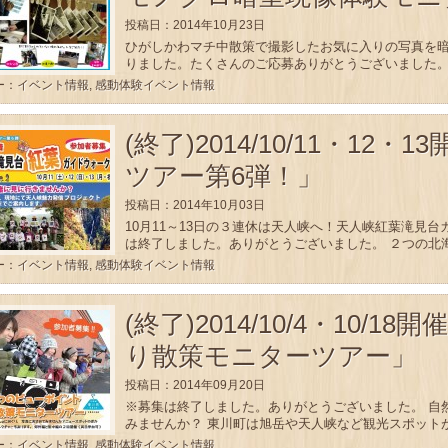
投稿日：2014年10月23日
ひがしかわマチ中散策で撮影したお気に入りの写真を暗
りました。たくさんのご応募ありがとうございました。 
ー：
イベント情報
,
感動体験イベント情報
(終了)2014/10/11・12
ツアー第6弾！」
投稿日：2014年10月03日
10月11～13日の３連休は天人峡へ！天人峡紅葉滝見
は終了しました。ありがとうございました。 ２つの北海
ー：
イベント情報
,
感動体験イベント情報
(終了)2014/10/4・10/
り散策モニターツアー」
投稿日：2014年09月20日
※募集は終了しました。ありがとうございました。 自
みませんか？ 東川町は旭岳や天人峡など観光スポットが
ー：
イベント情報
,
感動体験イベント情報