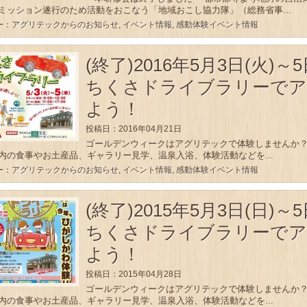
ミッション遂行のため活動をおこなう「地域おこし協力隊」（総務省事...
ー：
アグリテックからのお知らせ
,
イベント情報
,
感動体験イベント情報
(終了)2016年5月3日(火)
ちくさドライブラリーでア
よう！
投稿日：2016年04月21日
ゴールデンウィークはアグリテックで体験しませんか？ 
内の食事やお土産品、ギャラリー見学、温泉入浴、体験活動などを...
ー：
アグリテックからのお知らせ
,
イベント情報
,
感動体験イベント情報
(終了)2015年5月3日(日)
ちくさドライブラリーでア
よう！
投稿日：2015年04月28日
ゴールデンウィークはアグリテックで体験しませんか？ 
内の食事やお土産品、ギャラリー見学、温泉入浴、体験活動などを...