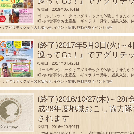
巡ってGo！』でアグリテ
投稿日：2018年05月01日
ゴールデンウィークはアグリテックで体験しませんか？ 
町内の食事やお土産品、ギャラリー見学、温泉入浴、体験
ー：
アグリテックからのお知らせ
,
イベント情報
,
感動体験イベント情報
(終了)2017年5月3日(火)
巡ってGo！』でアグリテ
投稿日：2017年04月20日
ゴールデンウィークはアグリテックで体験しませんか？ 
町内の食事やお土産品、ギャラリー見学、温泉入浴、体験
ー：
アグリテックからのお知らせ
,
イベント情報
,
感動体験イベント情報
(終了)2016/10/27(木)～
成28年度地域おこし協力
されます
投稿日：2016年10月07日
本研修会は終了しました 都市部等より地方の自治体