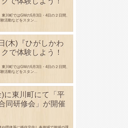
ックで体験しよう！
東川町ではGWの5月3日・4日の２日間、
活動などをスタン...
～4日(木)『ひがしかわ
ックで体験しよう！
東川町ではGWの5月3日・4日の２日間、
活動などをスタン...
28(金)に東川町にて「平
隊合同研修会」が開催
や団体等に移住定住し各地域で地域の課